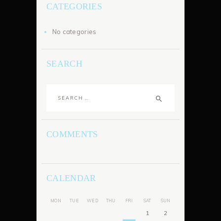
CATEGORIES
No categories
SEARCH
Search
for:
COMMENTS
CALENDAR
MON
TUE
WED
THU
FRI
SAT
SUN
1
2