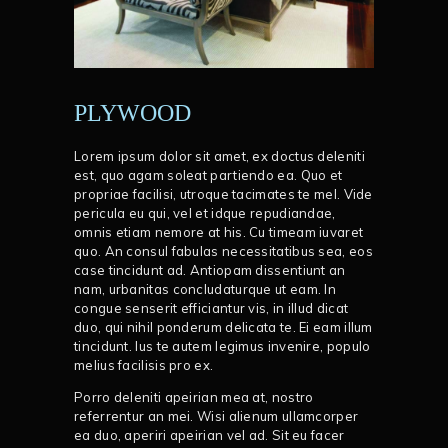
PLYWOOD
Lorem ipsum dolor sit amet, ex doctus deleniti
est, quo agam soleat partiendo ea. Quo et
propriae facilisi, utroque tacimates te mel. Vide
pericula eu qui, vel et idque repudiandae,
omnis etiam nemore at his. Cu timeam iuvaret
quo. An consul fabulas necessitatibus sea, eos
case tincidunt ad. Antiopam dissentiunt an
nam, urbanitas concludaturque ut eam. In
congue senserit efficiantur vis, in illud dicat
duo, qui nihil ponderum delicata te. Ei eam illum
tincidunt. Ius te autem legimus invenire, populo
melius facilisis pro ex.
Porro deleniti apeirian mea at, nostro
referrentur an mei. Wisi alienum ullamcorper
ea duo, aperiri apeirian vel ad. Sit eu facer