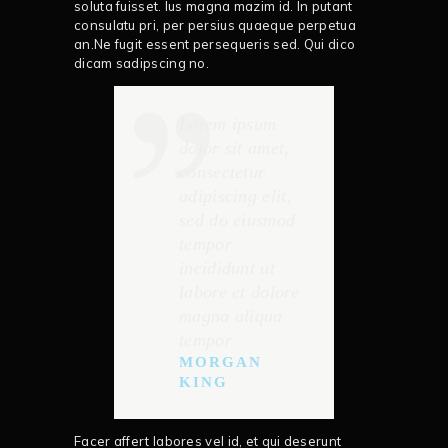
soluta fuisset. Ius magna mazim id. In putant
consulatu pri, per persius quaeque perpetua
an.Ne fugit essent persequeris sed. Qui dico
dicam sadipscing no.
Lorem ipsum
dolor sit amet,
consectetur
adipiscing elit,
sed do eiusmod
tempor
incididunt ut
labore et dolore
magna aliqua
tempor
MORGAN
KING
Facer affert labores vel id, et qui deserunt