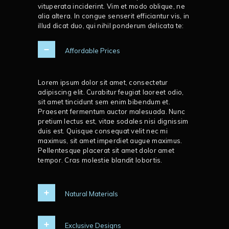
vituperata inciderint. Vim et modo oblique, ne
alia altera. In congue senserit efficiantur vis, in
illud dicat duo, qui nihil ponderum delicata te:
Affordable Prices
Lorem ipsum dolor sit amet, consectetur
adipiscing elit. Curabitur feugiat laoreet odio,
sit amet tincidunt sem enim bibendum et.
Praesent fermentum auctor malesuada. Nunc
pretium lectus est, vitae sodales nisi dignissim
duis est. Quisque consequat velit nec mi
maximus, sit amet imperdiet augue maximus.
Pellentesque placerat sit amet dolor amet
tempor. Cras molestie blandit lobortis.
Natural Materials
Exclusive Designs