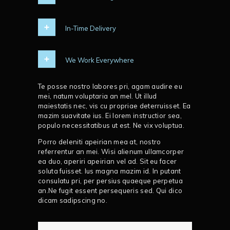
In-Time Delivery
We Work Everywhere
Te posse nostro labores pri, agam audire eu
mei, natum voluptaria an mel. Ut illud
maiestatis nec, vis cu propriae deterruisset. Ea
mazim suavitate ius. Ei lorem instructior sea,
populo necessitatibus ut est. Ne vix voluptua.
Porro deleniti apeirian mea at, nostro
referrentur an mei. Wisi alienum ullamcorper
ea duo, aperiri apeirian vel ad. Sit eu facer
soluta fuisset. Ius magna mazim id. In putant
consulatu pri, per persius quaeque perpetua
an.Ne fugit essent persequeris sed. Qui dico
dicam sadipscing no.