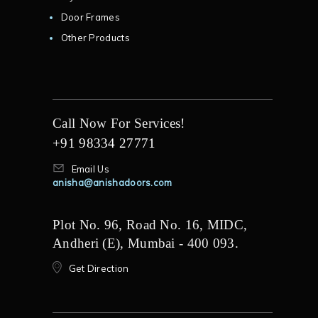
Door Frames
Other Products
Call Now For Services!
+91 98334 27771
Email Us
anisha@anishadoors.com
Plot No. 96, Road No. 16, MIDC,
Andheri (E), Mumbai - 400 093.
Get Direction