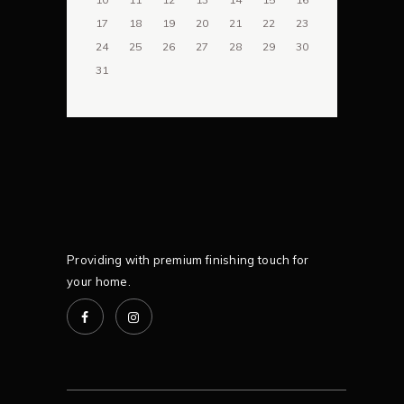
17
18
19
20
21
22
23
24
25
26
27
28
29
30
31
Providing with premium finishing touch for
your home.