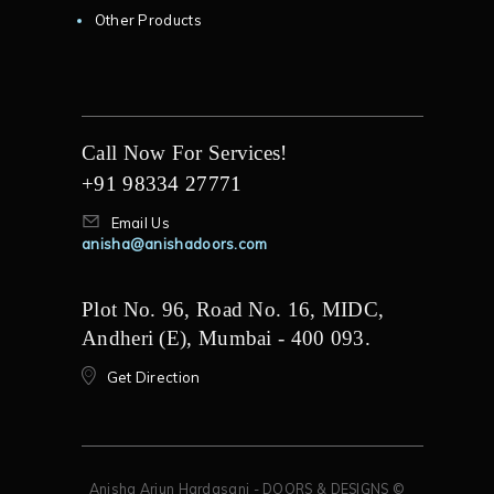
Other Products
Call Now For Services!
+91 98334 27771
Email Us
anisha@anishadoors.com
Plot No. 96, Road No. 16, MIDC,
Andheri (E), Mumbai - 400 093.
Get Direction
Anisha Arjun Hardasani - DOORS & DESIGNS ©