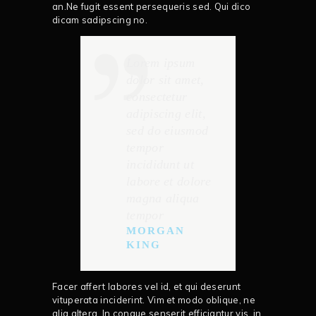
an.Ne fugit essent persequeris sed. Qui dico
dicam sadipscing no.
Lorem ipsum
dolor sit amet,
consectetur
adipiscing elit,
sed do eiusmod
tempor
incididunt ut
labore et dolore
magna aliqua
tempor
MORGAN
KING
Facer affert labores vel id, et qui deserunt
vituperata inciderint. Vim et modo oblique, ne
alia altera. In congue senserit efficiantur vis, in