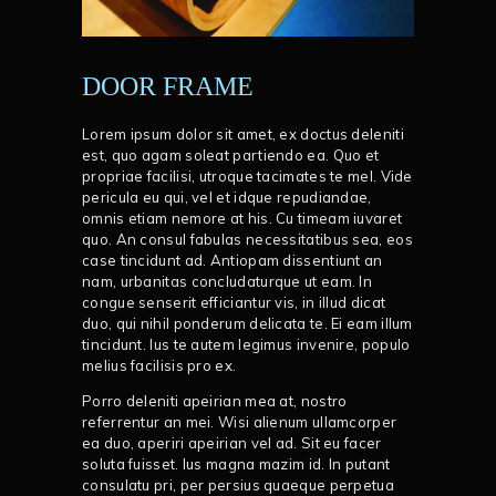
DOOR FRAME
Lorem ipsum dolor sit amet, ex doctus deleniti
est, quo agam soleat partiendo ea. Quo et
propriae facilisi, utroque tacimates te mel. Vide
pericula eu qui, vel et idque repudiandae,
omnis etiam nemore at his. Cu timeam iuvaret
quo. An consul fabulas necessitatibus sea, eos
case tincidunt ad. Antiopam dissentiunt an
nam, urbanitas concludaturque ut eam. In
congue senserit efficiantur vis, in illud dicat
duo, qui nihil ponderum delicata te. Ei eam illum
tincidunt. Ius te autem legimus invenire, populo
melius facilisis pro ex.
Porro deleniti apeirian mea at, nostro
referrentur an mei. Wisi alienum ullamcorper
ea duo, aperiri apeirian vel ad. Sit eu facer
soluta fuisset. Ius magna mazim id. In putant
consulatu pri, per persius quaeque perpetua