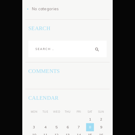
No categories
SEARCH
Search
for:
COMMENTS
CALENDAR
MON
TUE
WED
THU
FRI
SAT
SUN
1
2
3
4
5
6
7
8
9
10
11
12
13
14
15
16