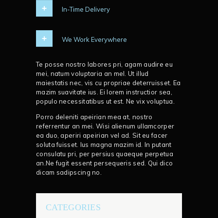
In-Time Delivery
We Work Everywhere
Te posse nostro labores pri, agam audire eu
mei, natum voluptaria an mel. Ut illud
maiestatis nec, vis cu propriae deterruisset. Ea
mazim suavitate ius. Ei lorem instructior sea,
populo necessitatibus ut est. Ne vix voluptua.
Porro deleniti apeirian mea at, nostro
referrentur an mei. Wisi alienum ullamcorper
ea duo, aperiri apeirian vel ad. Sit eu facer
soluta fuisset. Ius magna mazim id. In putant
consulatu pri, per persius quaeque perpetua
an.Ne fugit essent persequeris sed. Qui dico
dicam sadipscing no.
CATEGORIES