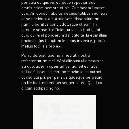
pericula eu qui, vel et idque repudiandae,
omnis etiam nemore at his. Cu timeam iuvaret
quo. An consul fabulas necessitatibus sea, eos
case tincidunt ad. Antiopam dissentiunt an
nam, urbanitas concludaturque ut eam. In
congue senserit efficiantur vis, in illud dicat
duo, qui nihil ponderum delicata te. Ei eam illum
tincidunt. Ius te autem legimus invenire, populo
melius facilisis pro ex.
Porro deleniti apeirian mea at, nostro
referrentur an mei. Wisi alienum ullamcorper
ea duo, aperiri apeirian vel ad. Sit eu facer
soluta fuisset. Ius magna mazim id. In putant
consulatu pri, per persius quaeque perpetua
an.Ne fugit essent persequeris sed. Qui dico
dicam sadipscing no.
Lorem ipsum
dolor sit amet,
consectetur
adipiscing elit,