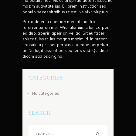
maiestatis nec, vis cu propriae deterruisset. Ea
mazim suavitate ius. Ei lorem instructior sea,
populo necessitatibus ut est. Ne vix voluptua.
Porro deleniti apeirian mea at, nostro
referrentur an mei. Wisi alienum ullamcorper
ea duo, aperiri apeirian vel ad. Sit eu facer
soluta fuisset. Ius magna mazim id. In putant
consulatu pri, per persius quaeque perpetua
an.Ne fugit essent persequeris sed. Qui dico
dicam sadipscing no.
CATEGORIES
No categories
SEARCH
Search
for: