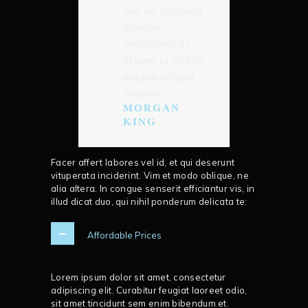
sed do eiusmod
tempor
incididunt ut
labore et dolore
magna aliqua
tempor
MORGAN
KING
Facer affert labores vel id, et qui deserunt
vituperata inciderint. Vim et modo oblique, ne
alia altera. In congue senserit efficiantur vis, in
illud dicat duo, qui nihil ponderum delicata te:
Affordable Prices
Lorem ipsum dolor sit amet, consectetur
adipiscing elit. Curabitur feugiat laoreet odio,
sit amet tincidunt sem enim bibendum et.